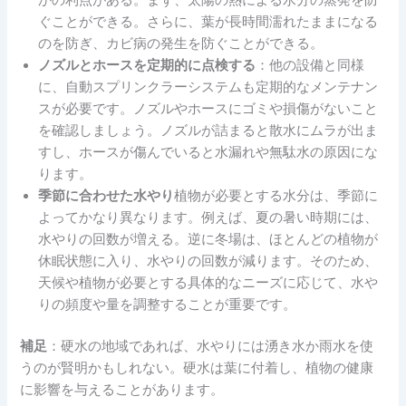
かの利点がある。まず、太陽の熱による水分の蒸発を防
ぐことができる。さらに、葉が長時間濡れたままになる
のを防ぎ、カビ病の発生を防ぐことができる。
ノズルとホースを定期的に点検する
：他の設備と同様
に、自動スプリンクラーシステムも定期的なメンテナン
スが必要です。ノズルやホースにゴミや損傷がないこと
を確認しましょう。ノズルが詰まると散水にムラが出ま
すし、ホースが傷んでいると水漏れや無駄水の原因にな
ります。
季節に合わせた水やり
植物が必要とする水分は、季節に
よってかなり異なります。例えば、夏の暑い時期には、
水やりの回数が増える。逆に冬場は、ほとんどの植物が
休眠状態に入り、水やりの回数が減ります。そのため、
天候や植物が必要とする具体的なニーズに応じて、水や
りの頻度や量を調整することが重要です。
補足
：硬水の地域であれば、水やりには湧き水か雨水を使
うのが賢明かもしれない。硬水は葉に付着し、植物の健康
に影響を与えることがあります。