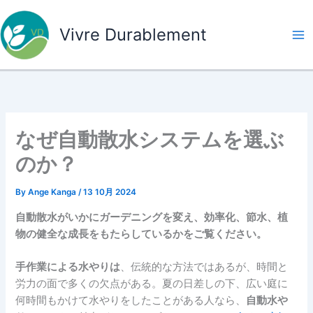
内
容
Vivre Durablement
を
ス
キ
ッ
プ
なぜ自動散水システムを選ぶ
のか？
By
Ange Kanga
/
13 10月 2024
自動散水がいかにガーデニングを変え、効率化、節水、植
物の健全な成長をもたらしているかをご覧ください。
手作業による水やりは
、伝統的な方法ではあるが、時間と
労力の面で多くの欠点がある。夏の日差しの下、広い庭に
何時間もかけて水やりをしたことがある人なら、
自動水や