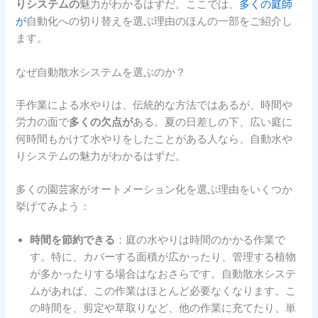
りシステムの
魅力がわかるはずだ。ここでは、
多くの庭師
が
自動化への切り替えを選ぶ理由のほんの一部をご紹介し
ます。
なぜ自動散水システムを選ぶのか？
手作業による水やりは、伝統的な方法ではあるが、時間や
労力の面で
多くの欠点が
ある。夏の日差しの下、広い庭に
何時間もかけて水やりをしたことがある人なら、自動水や
りシステムの魅力がわかるはずだ。
多くの園芸家がオートメーション化を選ぶ理由をいくつか
挙げてみよう：
時間を節約できる
：庭の水やりは時間のかかる作業で
す。特に、カバーする面積が広かったり、管理する植物
が多かったりする場合はなおさらです。自動散水システ
ムがあれば、この作業はほとんど必要なくなります。こ
の時間を、剪定や草取りなど、他の作業に充てたり、単