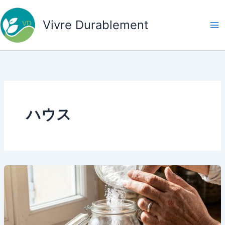
内
容
Vivre Durablement
を
ス
キ
ッ
プ
ハウス